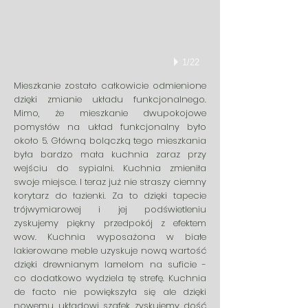
1/22
Mieszkanie zostało całkowicie odmienione
dzięki zmianie układu funkcjonalnego.
Mimo, że mieszkanie dwupokojowe
pomysłów na układ funkcjonalny było
około 5. Główną bolączką tego mieszkania
była bardzo mała kuchnia zaraz przy
wejściu do sypialni. Kuchnia zmieniła
swoje miejsce. I teraz już nie straszy ciemny
korytarz do łazienki. Za to dzięki tapecie
trójwymiarowej i jej podświetleniu
zyskujemy piękny przedpokój z efektem
wow. Kuchnia wyposażona w białe
lakierowane meble uzyskuje nową wartość
dzięki drewnianym lamelom na suficie -
co dodatkowo wydziela tę strefę. Kuchnia
de facto nie powiększyła się ale dzięki
nowemu układowi szafek zyskujemy dość