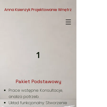
Anna Ksienzyk Projektowanie Wnętrz
1
Pakiet Podstawowy
Prace wstępne: Konsultacje,
analiza potrzeb.
Układ funkcjonalny: Stworzenie