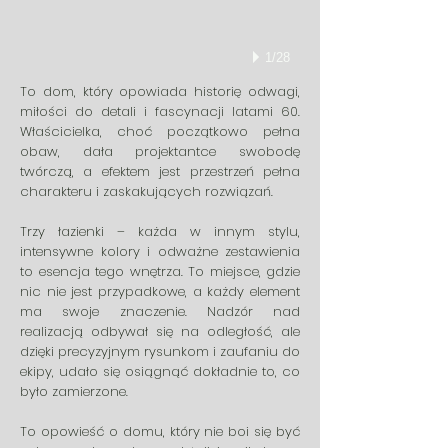
1/28
To dom, który opowiada historię odwagi,
miłości do detali i fascynacji latami 60.
Właścicielka, choć początkowo pełna
obaw, dała projektantce swobodę
twórczą, a efektem jest przestrzeń pełna
charakteru i zaskakujących rozwiązań.
Trzy łazienki – każda w innym stylu,
intensywne kolory i odważne zestawienia
to esencja tego wnętrza. To miejsce, gdzie
nic nie jest przypadkowe, a każdy element
ma swoje znaczenie. Nadzór nad
realizacją odbywał się na odległość, ale
dzięki precyzyjnym rysunkom i zaufaniu do
ekipy, udało się osiągnąć dokładnie to, co
było zamierzone.
To opowieść o domu, który nie boi się być