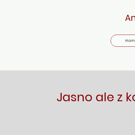
An
Hom
Jasno ale z k