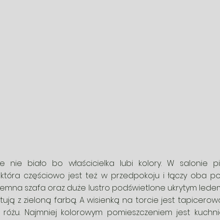
e nie biało bo właścicielka lubi kolory. W salonie p
która częściowo jest też w przedpokoju i łączy oba p
emna szafa oraz duże lustro podświetlone ukrytym ledem.
tują z zieloną farbą. A wisienką na torcie jest tapicero
różu. Najmniej kolorowym pomieszczeniem jest kuchnia