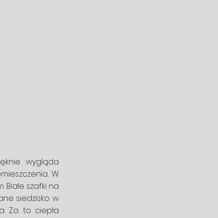
ięknie wygląda
omieszczenia. W
 Białe szafki na
wane siedzisko w
. Za to ciepła